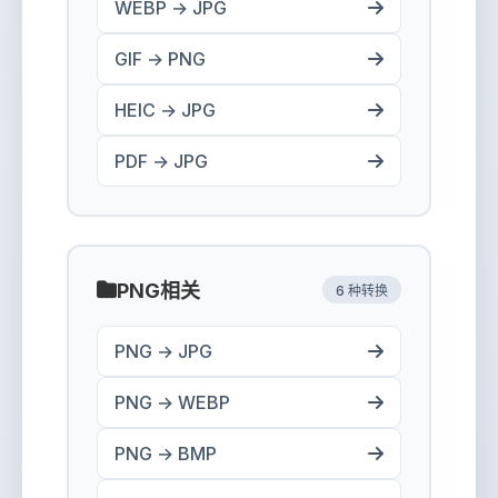
WEBP → JPG
GIF → PNG
HEIC → JPG
PDF → JPG
PNG相关
6 种转换
PNG → JPG
PNG → WEBP
PNG → BMP