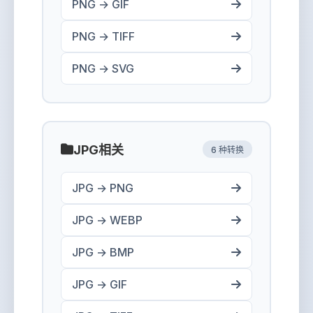
PNG → GIF
PNG → TIFF
PNG → SVG
JPG相关
6 种转换
JPG → PNG
JPG → WEBP
JPG → BMP
JPG → GIF