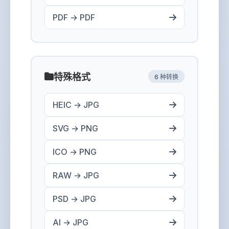
PDF → PDF
特殊格式
6 种转换
HEIC → JPG
SVG → PNG
ICO → PNG
RAW → JPG
PSD → JPG
AI → JPG